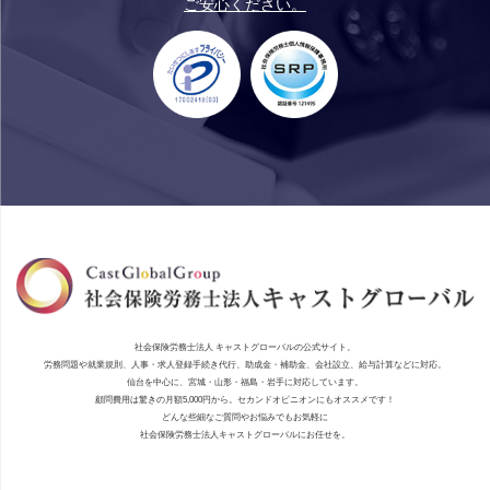
ご安心ください。
社会保険労務士
法人
キャストグローバル
の公式サイト。
労務問題や就業規則、人事・求人登録手続き代行、助成金・補助金、会社設立、給与計算などに対応。
仙台
を中心に、宮城・山形・福島・岩手に対応しています。
顧問費用は驚きの月額5,000円から。セカンドオピニオンにもオススメです！
どんな些細なご質問やお悩みでもお気軽に
社会保険労務士
法人
キャストグローバル
にお任せを。